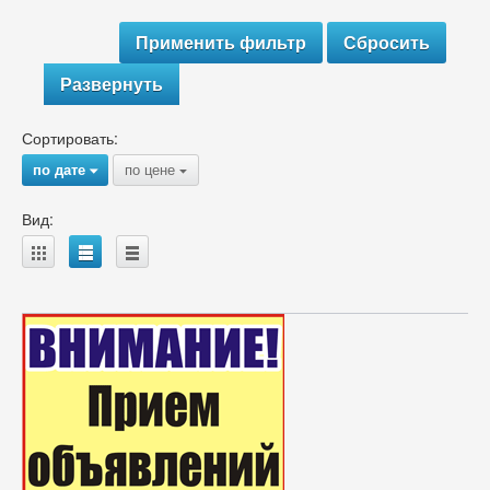
Развернуть
Сортировать:
по дате
по цене
{
{
Вид:
A
B
C