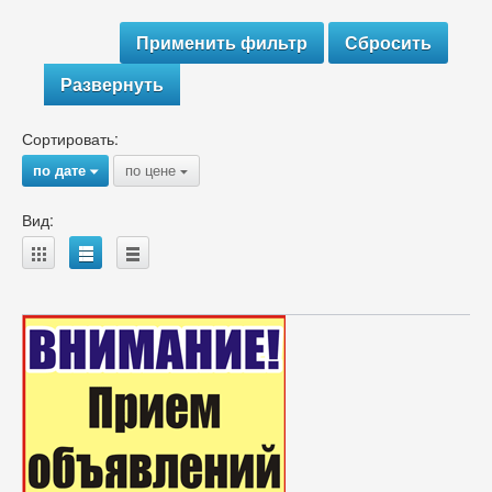
Развернуть
Сортировать:
по дате
по цене
{
{
Вид:
A
B
C