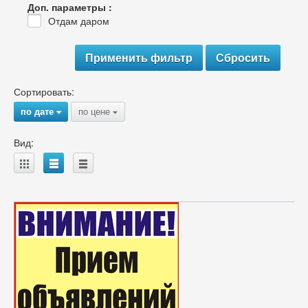
Доп. параметры :
Отдам даром
Сортировать:
по дате
по цене
{
{
Вид:
A
B
C