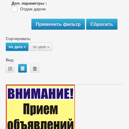
Доп. параметры :
Отдам даром
Сортировать:
по дате
по цене
{
{
Вид:
A
B
C