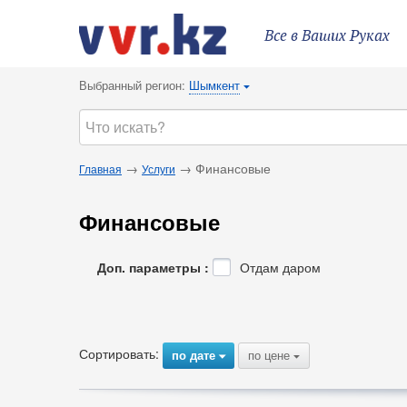
Все в Ваших Руках
Выбранный регион:
Шымкент
{
→
→ Финансовые
Главная
Услуги
Финансовые
Доп. параметры :
Отдам даром
Сортировать:
по дате
по цене
{
{