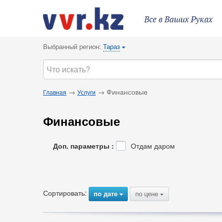
Все в Ваших Руках
Выбранный регион:
Тараз
{
→
→ Финансовые
Главная
Услуги
Финансовые
Доп. параметры :
Отдам даром
Сортировать:
по дате
по цене
{
{