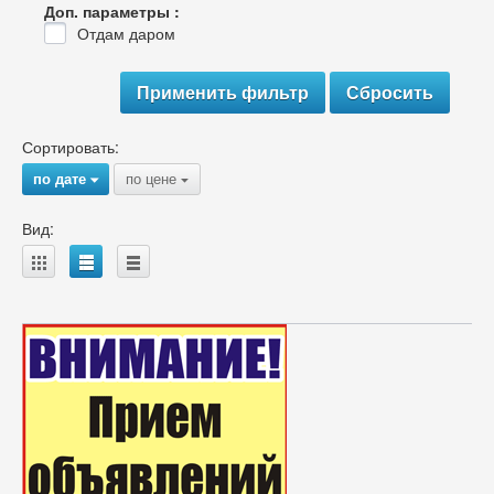
Доп. параметры :
Отдам даром
Сортировать:
по дате
по цене
{
{
Вид:
A
B
C