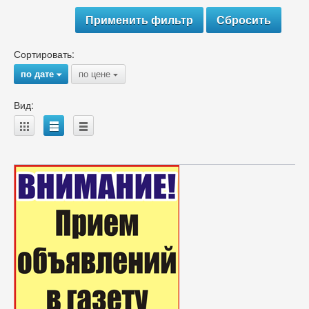
Сортировать:
по дате
по цене
{
{
Вид:
A
B
C