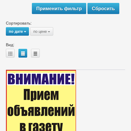
Сортировать:
по дате
по цене
{
{
Вид:
A
B
C