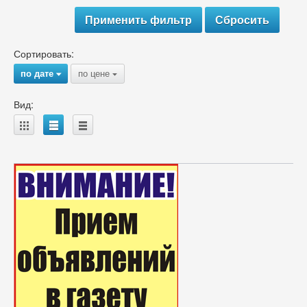
Сортировать:
по дате
по цене
{
{
Вид:
A
B
C