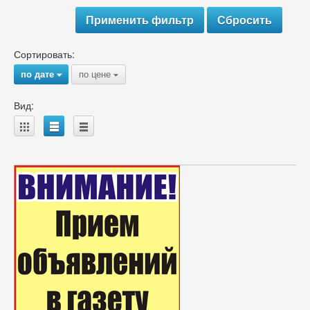
Сортировать:
по дате
по цене
{
{
Вид:
A
B
C