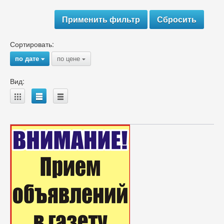
Сортировать:
по дате
по цене
{
{
Вид:
A
B
C