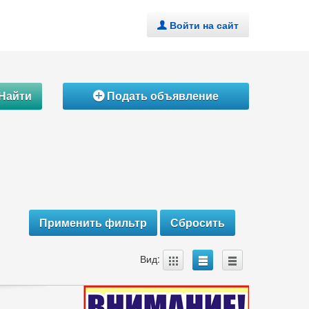
Войти на сайт
.
Найти
Подать объявление
Á
A
B
C
Вид: