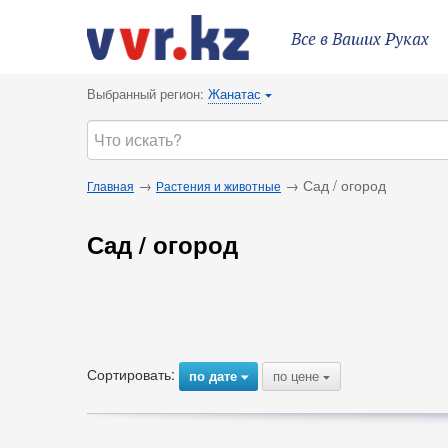
Все в Ваших Руках
Выбранный регион:
Жанатас
{
→
→ Сад / огород
Главная
Растения и животные
Сад / огород
Сортировать:
по дате
по цене
{
{