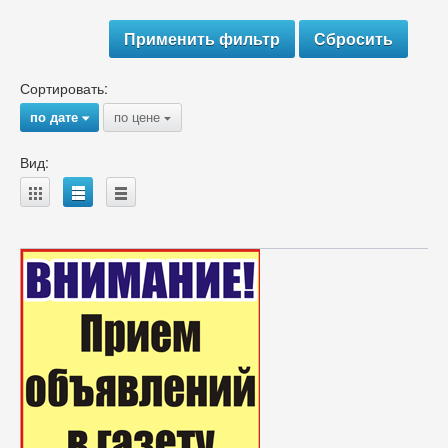
Сортировать:
по дате
по цене
{
{
Вид:
A
B
C