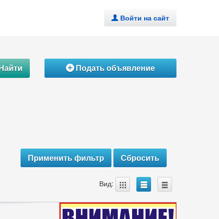
Войти на сайт
.
Найти
Подать объявление
Á
A
B
C
Вид: