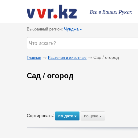
Все в Ваших Руках
Выбранный регион:
Чунджа
{
→
→ Сад / огород
Главная
Растения и животные
Сад / огород
Сортировать:
по дате
по цене
{
{