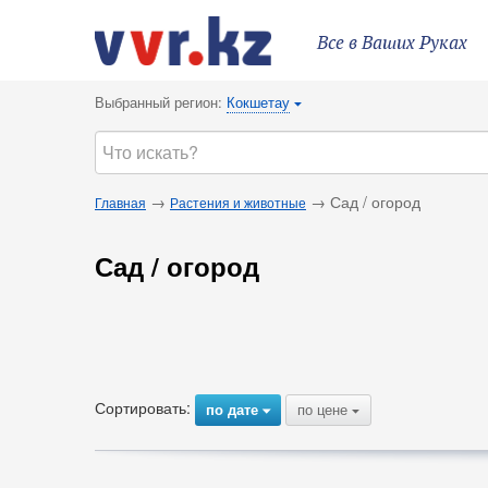
Все в Ваших Руках
Выбранный регион:
Кокшетау
{
→
→ Сад / огород
Главная
Растения и животные
Сад / огород
Сортировать:
по дате
по цене
{
{