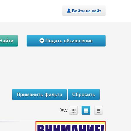
Войти на сайт
.
Найти
Подать объявление
Á
A
B
C
Вид: