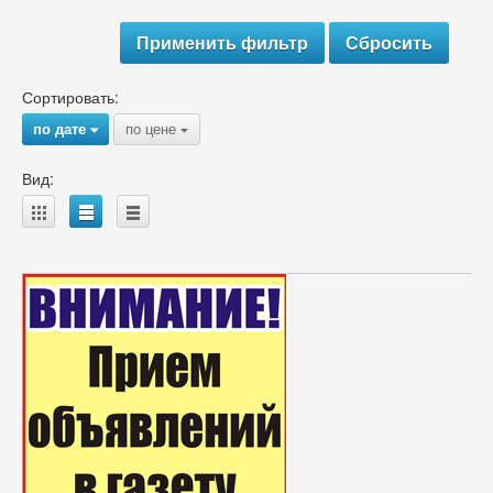
Сортировать:
по дате
по цене
{
{
Вид:
A
B
C