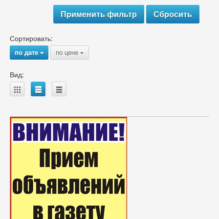
Сортировать:
по дате
по цене
{
{
Вид:
A
B
C