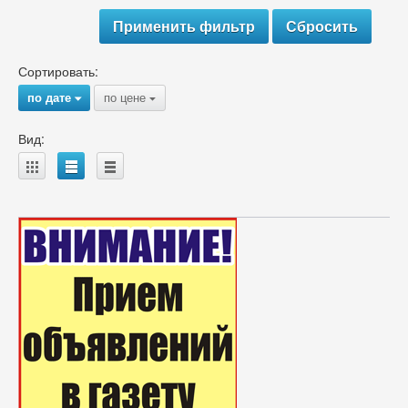
Сортировать:
по дате
по цене
{
{
Вид:
A
B
C