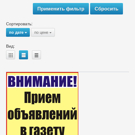
Сортировать:
по дате
по цене
{
{
Вид:
A
B
C