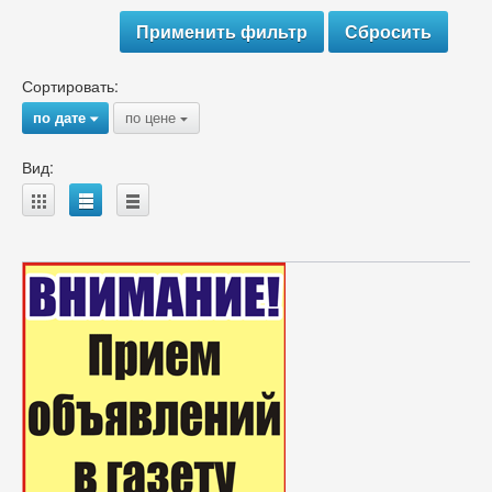
Сортировать:
по дате
по цене
{
{
Вид:
A
B
C