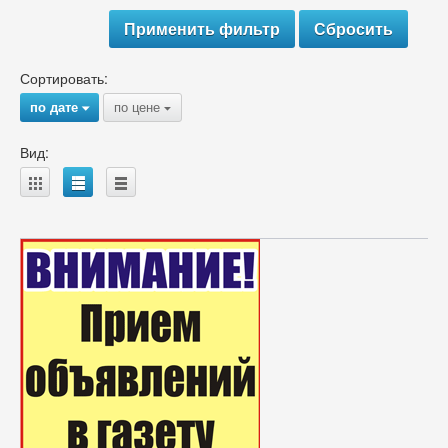
Сортировать:
по дате
по цене
{
{
Вид:
A
B
C