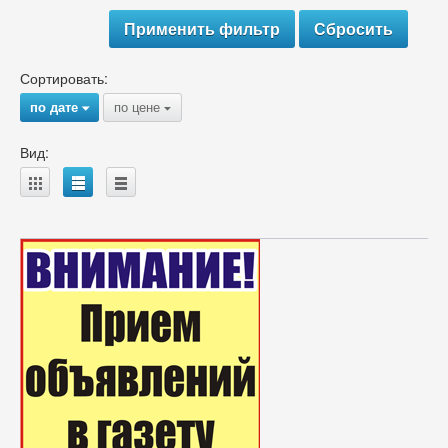
Сортировать:
по дате
по цене
{
{
Вид:
A
B
C