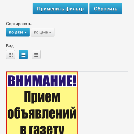
Сортировать:
по дате
по цене
{
{
Вид:
A
B
C