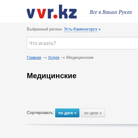
Все в Ваших Руках
Выбранный регион:
Усть-Каменогорск
{
→
→ Медицинские
Главная
Услуги
Медицинские
Сортировать:
по дате
по цене
{
{