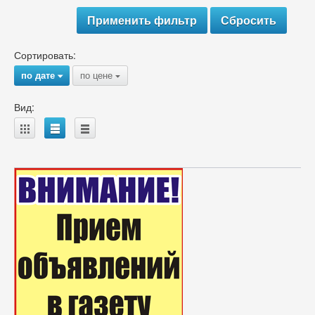
Сортировать:
по дате
по цене
{
{
Вид:
A
B
C