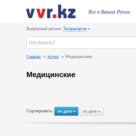
Все в Ваших Руках
Выбранный регион:
Талдыкорган
{
→
→ Медицинские
Главная
Услуги
Медицинские
Сортировать:
по дате
по цене
{
{