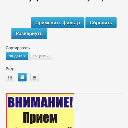
Развернуть
Сортировать:
по дате
по цене
{
{
Вид:
A
B
C