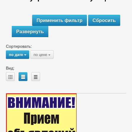
Развернуть
Сортировать:
по дате
по цене
{
{
Вид:
A
B
C