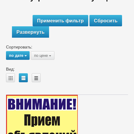
Развернуть
Сортировать:
по дате
по цене
{
{
Вид:
A
B
C