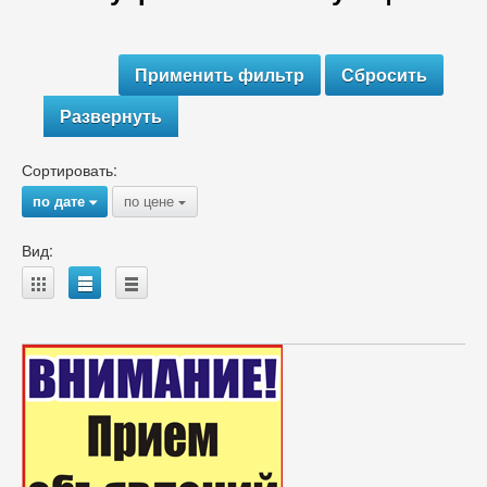
Развернуть
Сортировать:
по дате
по цене
{
{
Вид:
A
B
C