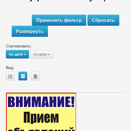
Развернуть
Сортировать:
по дате
по цене
{
{
Вид:
A
B
C