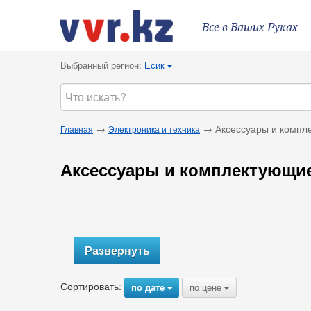
Все в Ваших Руках
Выбранный регион:
Есик
{
→
→ Аксессуары и компл
Главная
Электроника и техника
Аксессуары и комплектующи
Развернуть
Сортировать:
по дате
по цене
{
{