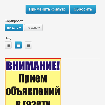
Сортировать:
по дате
по цене
{
{
Вид:
A
B
C