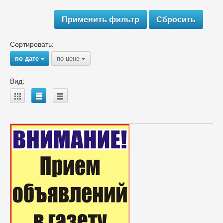
Сортировать:
по дате
по цене
{
{
Вид:
A
B
C