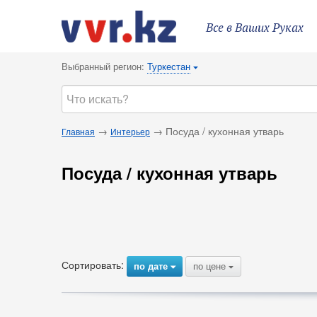
Все в Ваших Руках
Выбранный регион:
Туркестан
{
→
→ Посуда / кухонная утварь
Главная
Интерьер
Посуда / кухонная утварь
Сортировать:
по дате
по цене
{
{