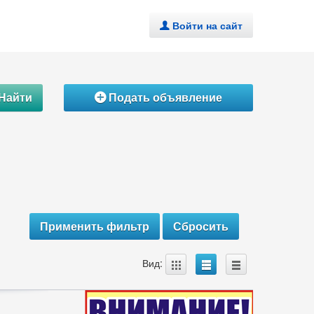
Войти на сайт
.
Найти
Подать объявление
Á
A
B
C
Вид: