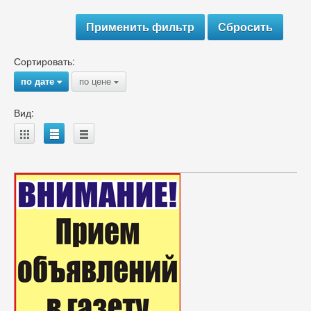
Сортировать:
по дате
по цене
{
{
Вид:
A
B
C