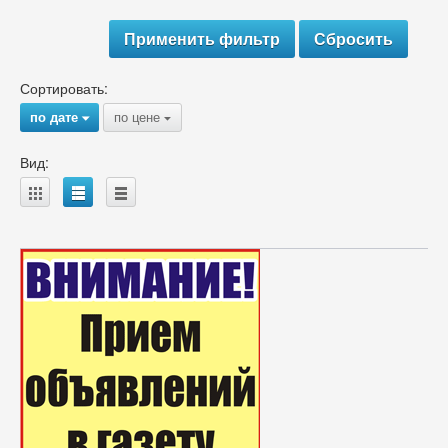
Сортировать:
по дате
по цене
{
{
Вид:
A
B
C