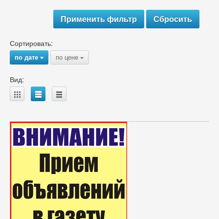
Сортировать:
по дате
по цене
{
{
Вид:
A
B
C