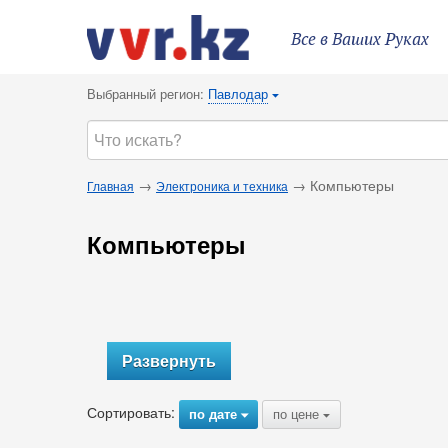
Все в Ваших Руках
Выбранный регион:
Павлодар
{
→
→ Компьютеры
Главная
Электроника и техника
Компьютеры
Развернуть
Сортировать:
по дате
по цене
{
{