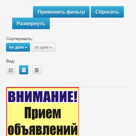
Развернуть
Сортировать:
по дате
по цене
{
{
Вид:
A
B
C