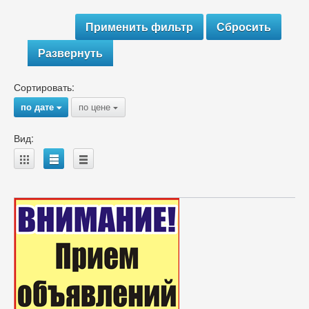
Развернуть
Сортировать:
по дате
по цене
{
{
Вид:
A
B
C