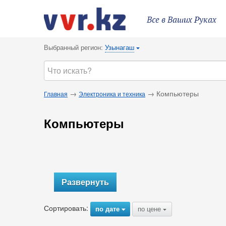
Все в Ваших Руках
Выбранный регион:
Узынагаш
{
→
→ Компьютеры
Главная
Электроника и техника
Компьютеры
Развернуть
Сортировать:
по дате
по цене
{
{