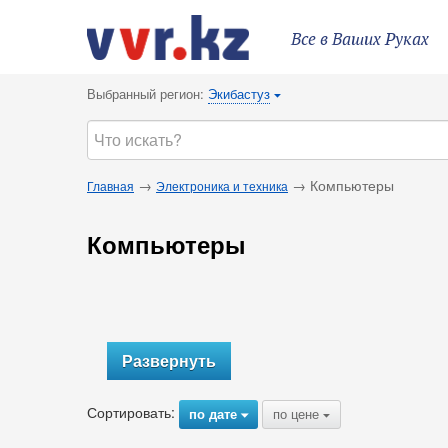
Все в Ваших Руках
Выбранный регион:
Экибастуз
{
→
→ Компьютеры
Главная
Электроника и техника
Компьютеры
Развернуть
Сортировать:
по дате
по цене
{
{