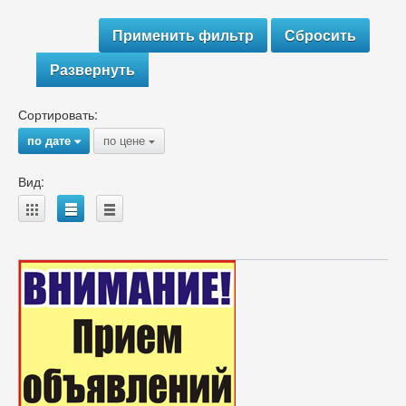
Развернуть
Сортировать:
по дате
по цене
{
{
Вид:
A
B
C