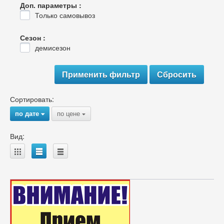
Доп. параметры :
Только самовывоз
Сезон :
демисезон
Сортировать:
по дате
по цене
{
{
Вид:
A
B
C