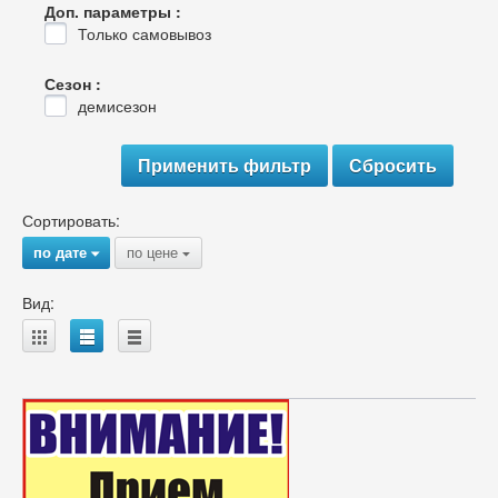
Доп. параметры :
Только самовывоз
Сезон :
демисезон
Сортировать:
по дате
по цене
{
{
Вид:
A
B
C