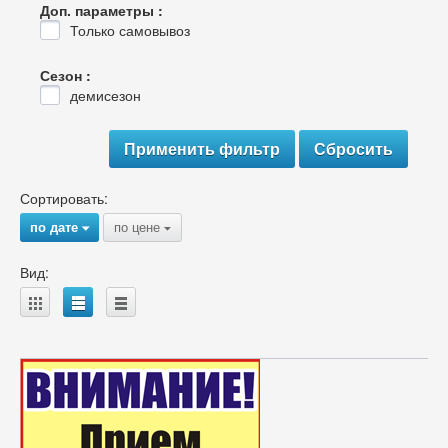
Доп. параметры :
Только самовывоз
Сезон :
демисезон
Сортировать:
по дате
по цене
{
{
Вид:
A
B
C