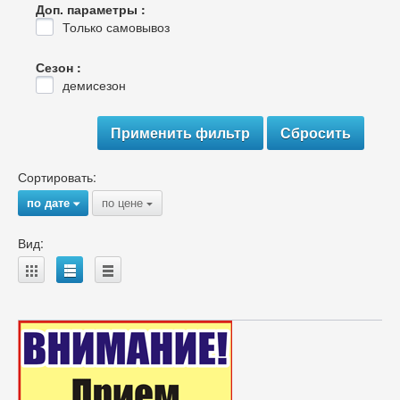
Доп. параметры :
Только самовывоз
Сезон :
демисезон
Сортировать:
по дате
по цене
{
{
Вид:
A
B
C