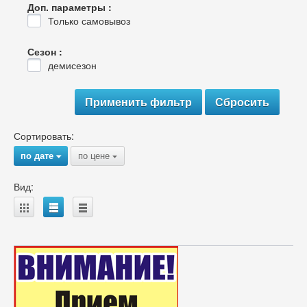
Доп. параметры :
Только самовывоз
Сезон :
демисезон
Сортировать:
по дате
по цене
{
{
Вид:
A
B
C